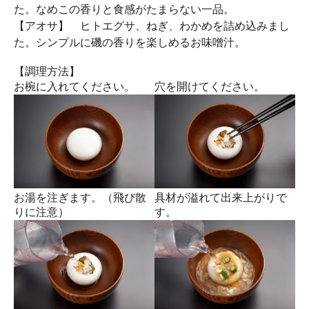
た。なめこの香りと食感がたまらない一品。
【アオサ】
ヒトエグサ、ねぎ、わかめを詰め込みまし
た。シンプルに磯の香りを楽しめるお味噌汁。
【調理方法】
お椀に入れてください。
穴を開けてください。
お湯を注ぎます。（飛び散
具材が溢れて出来上がりで
りに注意）
す。