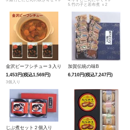
5.竹の子と若布煮 ｘ2
金沢ビーフシチュー３入り
加賀伝統の味B
1,453円(税込1,569円)
6,710円(税込7,247円)
3個入り
じぶ煮セット２個入り