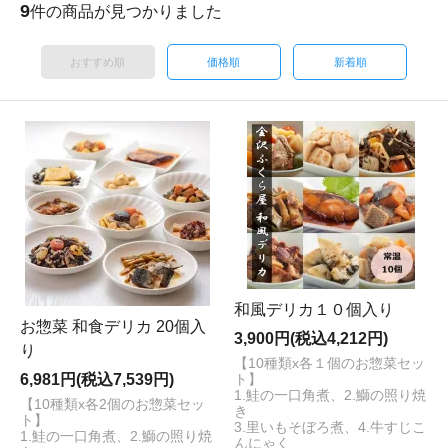
9
件の商品が見つかりました
おすすめ順
価格順
新着順
和風デリカ１０個入り
お惣菜 和食デリカ 20個入
3,900円(税込4,212円)
り
【10種類x各１個のお惣菜セッ
6,981円(税込7,539円)
ト】
1.鮭の一口角煮、2.鰤の照り焼
【10種類x各2個のお惣菜セッ
き
ト】
3.里いもそぼろ煮、4.牛すじこ
1.鮭の一口角煮、2.鰤の照り焼
んにゃく