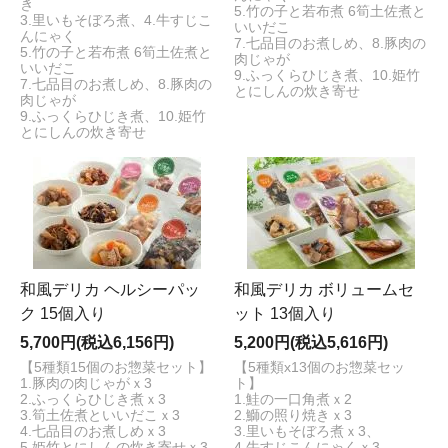
き
5.竹の子と若布煮 6筍土佐煮と
3.里いもそぼろ煮、4.牛すじこ
いいだこ
んにゃく
7.七品目のお煮しめ、8.豚肉の
5.竹の子と若布煮 6筍土佐煮と
肉じゃが
いいだこ
9.ふっくらひじき煮、10.姫竹
7.七品目のお煮しめ、8.豚肉の
とにしんの炊き寄せ
肉じゃが
9.ふっくらひじき煮、10.姫竹
とにしんの炊き寄せ
和風デリカ ヘルシーパッ
和風デリカ ボリュームセ
ク 15個入り
ット 13個入り
5,700円(税込6,156円)
5,200円(税込5,616円)
【5種類15個のお惣菜セット】
【5種類x13個のお惣菜セッ
1.豚肉の肉じゃがｘ3
ト】
2.ふっくらひじき煮ｘ3
1.鮭の一口角煮ｘ2
3.筍土佐煮といいだこｘ3
2.鰤の照り焼きｘ3
4.七品目のお煮しめｘ3
3.里いもそぼろ煮ｘ3、
5.姫竹とにしんの炊き寄せｘ3
4.牛すじこんにゃくｘ3