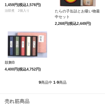
1,459円(税込1,576円)
治部煮 2個入り
たらの子缶詰とお吸い物最
中セット
2,268円(税込2,449円)
鼓舞B
4,400円(税込4,752円)
9
1
9
商品中
-
商品
売れ筋商品