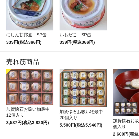
にしん甘露煮 SP缶
いもだこ SP缶
339円(税込366円)
339円(税込366円)
売れ筋商品
加賀懐石お吸い物最中
加賀懐石お吸い物最中
12個入り
20個入り
加賀懐石お吸
3,537円(税込3,820円)
5,500円(税込5,940円)
個入り
2,600円(税込