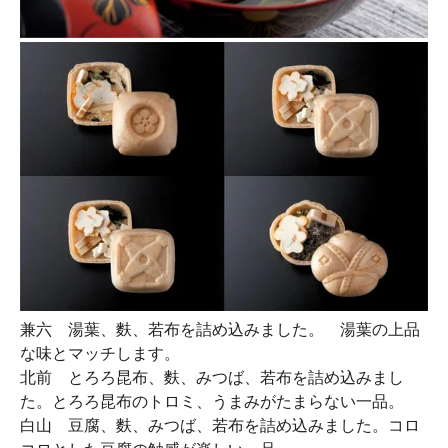
兼六
湯葉、麩、若布を詰め込みました。 湯葉の上品
な味とマッチします。
北前
とろろ昆布、麩、みつば、若布を詰め込みまし
た。とろろ昆布のトロミ、うまみがたまらない一品。
白山
豆腐、麩、みつば、若布を詰め込みました。コロ