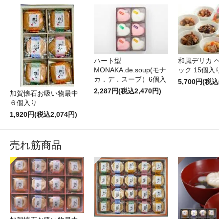
ハート型
和風デリカ 
MONAKA.de.soup(モナ
ック 15個入
カ．デ．スープ）6個入
5,700円(税込
2,287円(税込2,470円)
加賀懐石お吸い物最中
６個入り
1,920円(税込2,074円)
売れ筋商品