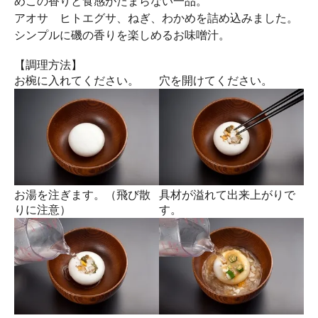
めこの香りと食感がたまらない一品。
アオサ
ヒトエグサ、ねぎ、わかめを詰め込みました。
シンプルに磯の香りを楽しめるお味噌汁。
【調理方法】
お椀に入れてください。
穴を開けてください。
お湯を注ぎます。（飛び散
具材が溢れて出来上がりで
りに注意）
す。