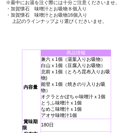
※最中にお湯を注ぐ際には十分ご注意くださいませ。
・加賀懐石 味噌汁とお吸物８個入り
・加賀懐石 味噌汁とお吸物16個入り
上記のラインナップより選びくださいませ。
商品情報
兼六ｘ1個（湯葉入りお吸物）
白山ｘ1個（豆腐入りお吸物）
北前ｘ1個（とろろ昆布入りお吸
物)
能登ｘ1個（焼きのり入りお吸
内容量
物）
オクラとかぼちゃ味噌汁ｘ1個
とうふ味噌汁ｘ1個
なめこ味噌汁ｘ1個
アオサ味噌汁1個
賞味期
180日
限