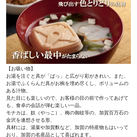
【お吸い物】
お湯を注ぐと具が「ぱっ」と広がり彩がきれい。また、
お湯でふくらんだ具がお椀を埋め尽くし、ボリュームの
ある汁物。
見た目にも楽しいので、お客様の目の前で作ってあげて
も、食卓の会話が弾む楽しい一品。
モナカは、奴（やっこ）、梅の御紋等の、加賀百万石の
金沢を連想させる形、
具材には、湯葉や加賀麩など、加賀の特産物もはいって
おり、加賀の名産品として喜ばれます。