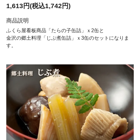
1,613円(税込1,742円)
商品説明
ふくら屋看板商品「たらの子缶詰」ｘ2缶と
金沢の郷土料理「じぶ煮缶詰」ｘ3缶のセットになりま
す。