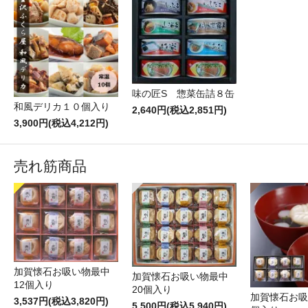
味の匠S 惣菜缶詰８缶
和風デリカ１０個入り
2,640円(税込2,851円)
3,900円(税込4,212円)
売れ筋商品
加賀懐石お吸い物最中
加賀懐石お吸い物最中
12個入り
20個入り
加賀懐石お吸
3,537円(税込3,820円)
5,500円(税込5,940円)