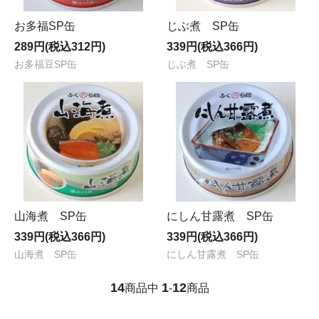
お多福SP缶
じぶ煮 SP缶
289円(税込312円)
339円(税込366円)
お多福豆SP缶
じぶ煮 SP缶
山海煮 SP缶
にしん甘露煮 SP缶
339円(税込366円)
339円(税込366円)
山海煮 SP缶
にしん甘露煮 SP缶
14
1
12
商品中
-
商品