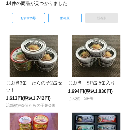
14
件の商品が見つかりました
おすすめ順
価格順
新着順
じぶ煮3缶 たらの子2缶セ
じぶ煮 SP缶 5缶入り
ット
1,694円(税込1,830円)
1,613円(税込1,742円)
じぶ煮 SP缶
治部煮缶3個たらの子缶2個