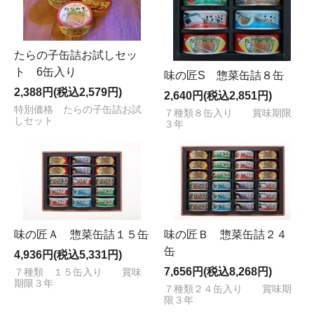
たらの子缶詰お試しセッ
ト 6缶入り
味の匠S 惣菜缶詰８缶
2,388円(税込2,579円)
2,640円(税込2,851円)
特別価格 たらの子缶詰お試
７種類８缶入り 賞味期限
しセット
３年
味の匠Ａ 惣菜缶詰１５缶
味の匠Ｂ 惣菜缶詰２４
缶
4,936円(税込5,331円)
7,656円(税込8,268円)
７種類 １５缶入り 賞味
期限３年
７種類２４缶入り 賞味期
限３年