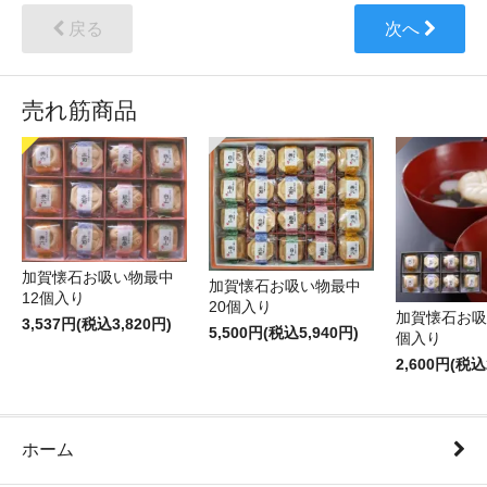
戻る
次へ
売れ筋商品
加賀懐石お吸い物最中
加賀懐石お吸い物最中
12個入り
20個入り
加賀懐石お吸
3,537円(税込3,820円)
5,500円(税込5,940円)
個入り
2,600円(税込
ホーム